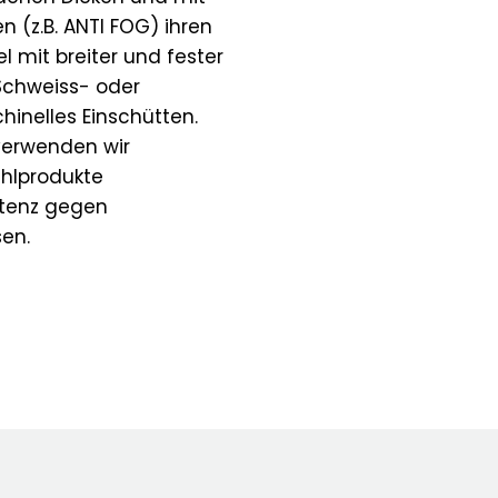
 (z.B. ANTI FOG) ihren
l mit breiter und fester
Schweiss- oder
hinelles Einschütten.
verwenden wir
ühlprodukte
stenz gegen
en.