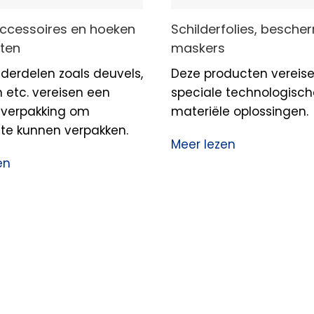
ccessoires en hoeken
Schilderfolies, besch
nten
maskers
nderdelen zoals deuvels,
Deze producten vereis
etc. vereisen een
speciale technologisch
 verpakking om
materiële oplossingen.
t te kunnen verpakken.
Meer lezen
en