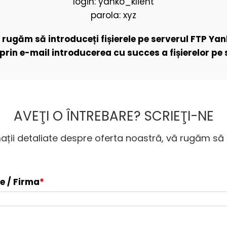
login: yanko_klient
parola: xyz
 rugăm să introduceți fișierele pe serverul FTP Yan
prin e-mail introducerea cu succes a fișierelor pe 
AVEŢI O ÎNTREBARE? SCRIEŢI-NE
ații detaliate despre oferta noastră, vă rugăm să
e / Firma
*