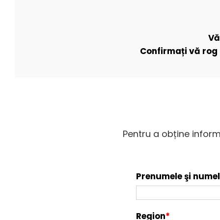
Vă
Confirmați vă rog 
Pentru a obține inform
Prenumele şi numel
Region
*