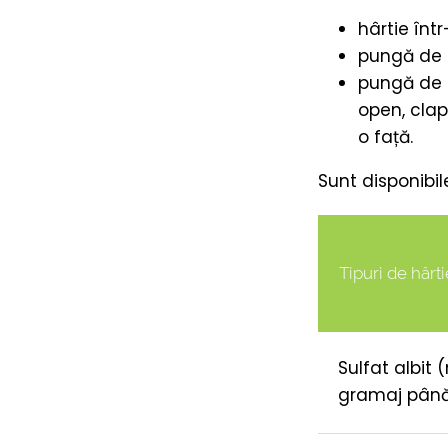
hârtie înt
pungă de t
pungă de t
open, clap
o față.
Sunt disponibi
Tipuri de hârti
Sulfat albit 
gramaj pân