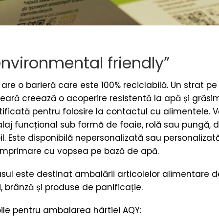
environmental friendly”
are o barieră care este 100% reciclabilă. Un strat p
eară creează o acoperire resistentă la apă și grăsi
tificată pentru folosire la contactul cu alimentele. 
laj funcțional sub formă de foaie, rolă sau pungă, d
il. Este disponibilă nepersonalizată sau personalizat
lă imprimare cu vopsea pe bază de apă.
usul este destinat ambalării articolelor alimentare 
, brânză și produse de panificație.
ile pentru ambalarea hârtiei AQY: