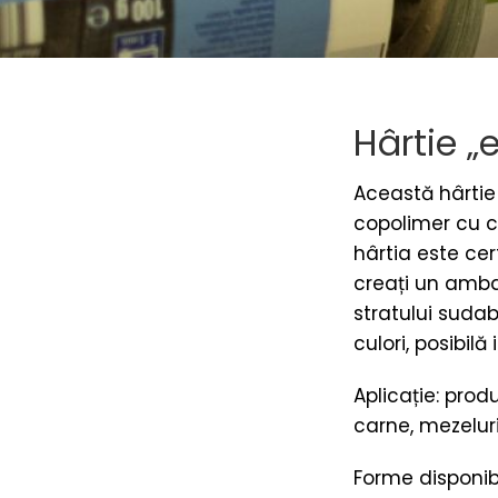
Hârtie „
Această hârtie 
copolimer cu c
hârtia este cer
creați un amba
stratului sudab
culori, posibi
Aplicație: prod
carne, mezeluri
Forme disponib