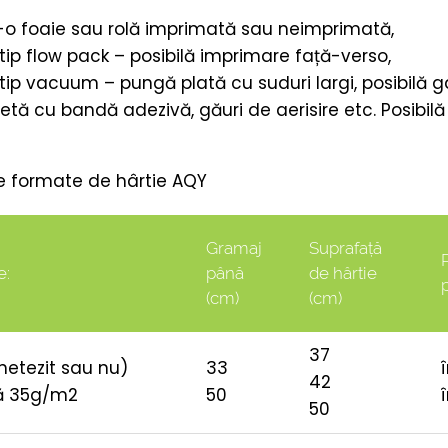
r-o foaie sau rolă imprimată sau neimprimată,
ip flow pack – posibilă imprimare față-verso,
ip vacuum – pungă plată cu suduri largi, posibilă g
etă cu bandă adezivă, găuri de aerisire etc. Posibil
le formate de hârtie AQY
Gramaj
Suprafață
P
e:
până
de hârtie
(cm)
(cm)
37
(netezit sau nu)
33
42
ă 35g/m2
50
50