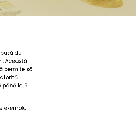
e bază de
mi. Această
Vă permite să
atorită
ă până la 6
de exemplu: