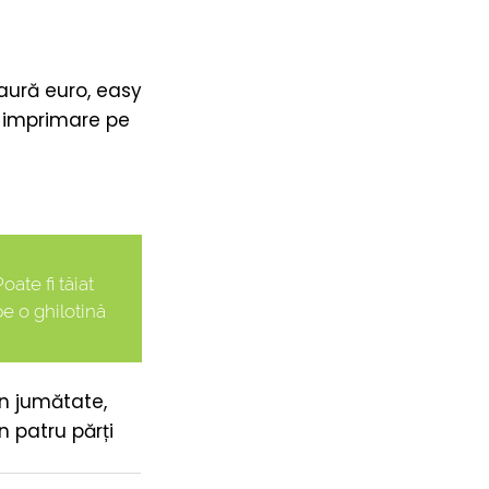
aură euro, easy
ă imprimare pe
oate fi tăiat
pe o ghilotină
în jumătate,
în patru părți