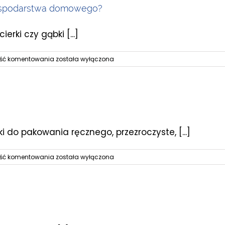
gospodarstwa domowego?
Vacuum
rki czy gąbki [...]
Z
ość komentowania
została wyłączona
czego
wykonuje
się
opakowania
na
artykuły
gospodarstwa
ki do pakowania ręcznego, przezroczyste, [...]
domowego?
Plastikowe
ość komentowania
została wyłączona
woreczki
–
co
o
nich
wiesz?