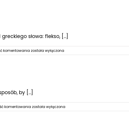
jak
idealnie
dobrać
kolor?
reckiego słowa: flekso, [...]
Technologia
ść komentowania
została wyłączona
druku
fleksograficzego
osób, by [...]
Pakowanie
ość komentowania
została wyłączona
próżniowe
–
torebka
typu