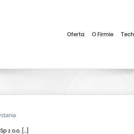
Oferta
O Firmie
Tech
wstania
z o.o. [...]