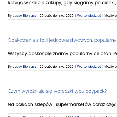
Robiąc w sklepie zakupy, gdy sięgamy po cienką r
By
Jacek Bieniasz
|
20 października, 2020
|
Warto wiedzieć
|
Możliw
Opakowania z folii jednowarstwowych, popularny
Wszyscy doskonale znamy popularny celofan. Pa
By
Jacek Bieniasz
|
20 października, 2020
|
Warto wiedzieć
|
Możliw
Czym wyróżniają się woreczki typu doypack?
Na półkach sklepów i supermarketów coraz części