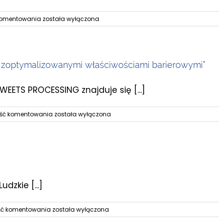
Yanko
 komentowania
została wyłączona
Sp.
z
o.o.
obchodzi
ze zoptymalizowanymi właściwościami barierowymi”
jubileusz
XXX-
lecia
TS PROCESSING znajduje się [...]
powstania
„Polska
ość komentowania
została wyłączona
firma
Yanko
oferuje
papier
ekologiczny
ze
zoptymalizowanymi
dzkie [...]
właściwościami
barierowymi”
Spektrofotometr,
ść komentowania
została wyłączona
czyli