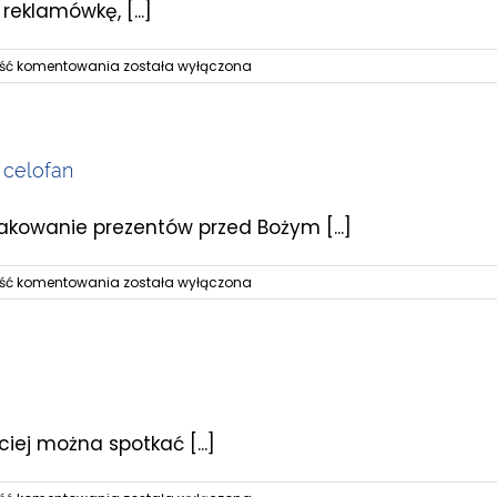
eklamówkę, [...]
Folia
ość komentowania
została wyłączona
polipropylenowa
BOPP
 celofan
kowanie prezentów przed Bożym [...]
Opakowania
ość komentowania
została wyłączona
z
folii
jednowarstwowych,
popularny
celofan
ej można spotkać [...]