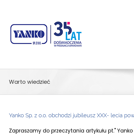
Przejdź
treści
do
zawartości
Warto wiedzieć
Yanko Sp. z o.o. obchodzi jubileusz XXX- lecia po
Zapraszamy do przeczytania artykułu pt." Yanko Sp 