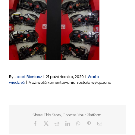
By
Jacek Bieniasz
|
21 października, 2020
|
Warto
Technologia
wiedzieć
|
Możliwość komentowania
została wyłączona
druku
fleksograficzego
Share This Story, Choose Your Platform!
Facebook
X
Reddit
LinkedIn
WhatsApp
Pinterest
Email