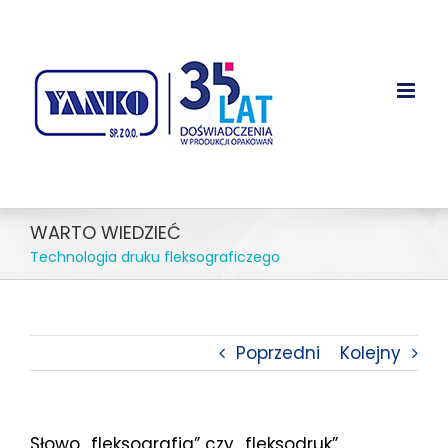
Przejdź
treści
do
zawartości
WARTO WIEDZIEĆ
Technologia druku fleksograficzego
Poprzedni
Kolejny
Słowo „fleksografia” czy „fleksodruk”