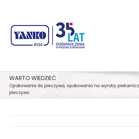
Przejdź
treści
do
zawartości
WARTO WIEDZIEĆ
Opakowania do pieczywa, opakowania na wyroby piekarnicze
pieczywo