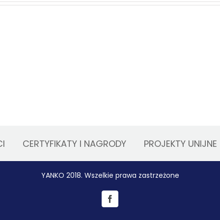
a
Spektrofotometr,
e
czyli
jak
iczny
idealnie
dobrać
malizowanymi
kolor?
wościami
owymi”
I
CERTYFIKATY I NAGRODY
PROJEKTY UNIJNE
YANKO 2018. Wszelkie prawa zastrzeżone
Facebook