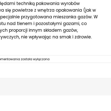
ględami techniką pakowania wyrobów
wa się powietrze z wnętrza opakowania (jak w
 specjalnie przygotowana mieszanka gazów. W
otu nad tlenem i pozostałymi gazami, co
nych proporcji innym składem gazów,
wczych, nie wpływając na smak i zdrowie.
Opakowania
komentowania
została wyłączona
do
pieczywa,
opakowania
na
wyroby
piekarnicze,
torebki
papierowe
na
pieczywo